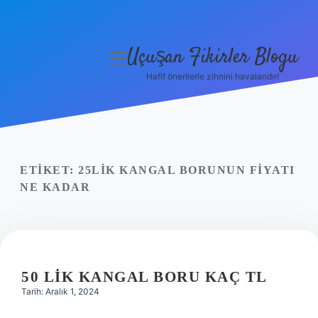
Uçuşan Fikirler Blogu
menüyü
aç
Hafif önerilerle zihnini havalandır!
Anasayfa
Gizlilik Politikası
Yasal Uyarı
ETIKET:
25LIK KANGAL BORUNUN FIYATI
NE KADAR
Hakkımızda
50 LIK KANGAL BORU KAÇ TL
Tarih: Aralık 1, 2024