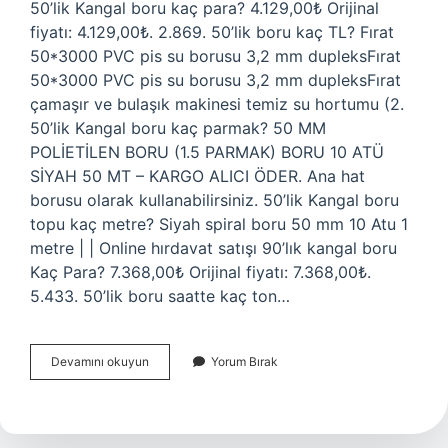
50’lik Kangal boru kaç para? 4.129,00₺ Orijinal
fiyatı: 4.129,00₺. 2.869. 50’lik boru kaç TL? Fırat
50*3000 PVC pis su borusu 3,2 mm dupleksFırat
50*3000 PVC pis su borusu 3,2 mm dupleksFırat
çamaşır ve bulaşık makinesi temiz su hortumu (2.
50’lik Kangal boru kaç parmak? 50 MM
POLİETİLEN BORU (1.5 PARMAK) BORU 10 ATÜ
SİYAH 50 MT – KARGO ALICI ÖDER. Ana hat
borusu olarak kullanabilirsiniz. 50’lik Kangal boru
topu kaç metre? Siyah spiral boru 50 mm 10 Atu 1
metre | | Online hırdavat satışı 90’lık kangal boru
Kaç Para? 7.368,00₺ Orijinal fiyatı: 7.368,00₺.
5.433. 50’lik boru saatte kaç ton…
50
Devamını okuyun
Yorum Bırak
Lik
Kangal
Boru
Kaç