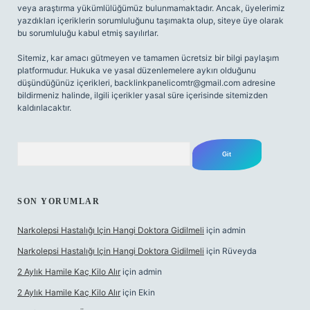
veya araştırma yükümlülüğümüz bulunmamaktadır. Ancak, üyelerimiz
yazdıkları içeriklerin sorumluluğunu taşımakta olup, siteye üye olarak
bu sorumluluğu kabul etmiş sayılırlar.
Sitemiz, kar amacı gütmeyen ve tamamen ücretsiz bir bilgi paylaşım
platformudur. Hukuka ve yasal düzenlemelere aykırı olduğunu
düşündüğünüz içerikleri,
backlinkpanelicomtr@gmail.com
adresine
bildirmeniz halinde, ilgili içerikler yasal süre içerisinde sitemizden
kaldırılacaktır.
Arama
SON YORUMLAR
Narkolepsi Hastalığı Için Hangi Doktora Gidilmeli
için
admin
Narkolepsi Hastalığı Için Hangi Doktora Gidilmeli
için
Rüveyda
2 Aylık Hamile Kaç Kilo Alır
için
admin
2 Aylık Hamile Kaç Kilo Alır
için
Ekin