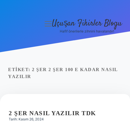
Uçuşan Fikirler Blogu
menüyü
aç
Hafif önerilerle zihnini havalandır!
Anasayfa
Gizlilik Politikası
Yasal Uyarı
ETIKET:
2 ŞER 2 ŞER 100 E KADAR NASIL
YAZILIR
Hakkımızda
2 ŞER NASIL YAZILIR TDK
Tarih: Kasım 26, 2024