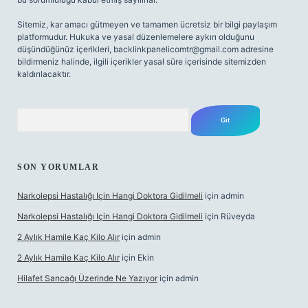
Sitemiz, kar amacı gütmeyen ve tamamen ücretsiz bir bilgi paylaşım
platformudur. Hukuka ve yasal düzenlemelere aykırı olduğunu
düşündüğünüz içerikleri,
backlinkpanelicomtr@gmail.com
adresine
bildirmeniz halinde, ilgili içerikler yasal süre içerisinde sitemizden
kaldırılacaktır.
Arama
SON YORUMLAR
Narkolepsi Hastalığı Için Hangi Doktora Gidilmeli
için
admin
Narkolepsi Hastalığı Için Hangi Doktora Gidilmeli
için
Rüveyda
2 Aylık Hamile Kaç Kilo Alır
için
admin
2 Aylık Hamile Kaç Kilo Alır
için
Ekin
Hilafet Sancağı Üzerinde Ne Yazıyor
için
admin