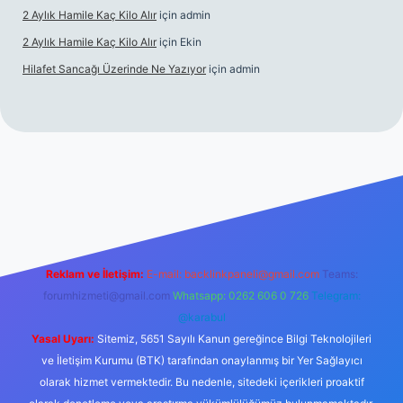
2 Aylık Hamile Kaç Kilo Alır
için
admin
2 Aylık Hamile Kaç Kilo Alır
için
Ekin
Hilafet Sancağı Üzerinde Ne Yazıyor
için
admin
ncel giriş
https://tulipbett.net/
Reklam ve İletişim:
E-mail:
backlinkpaneli@gmail.com
Teams:
forumhizmeti@gmail.com
Whatsapp: 0262 606 0 726
Telegram:
@karabul
Yasal Uyarı:
Sitemiz, 5651 Sayılı Kanun gereğince Bilgi Teknolojileri
ve İletişim Kurumu (BTK) tarafından onaylanmış bir Yer Sağlayıcı
olarak hizmet vermektedir. Bu nedenle, sitedeki içerikleri proaktif