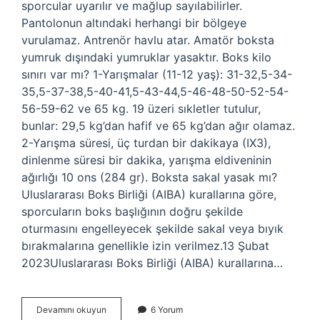
sporcular uyarılır ve mağlup sayılabilirler.
Pantolonun altındaki herhangi bir bölgeye
vurulamaz. Antrenör havlu atar. Amatör boksta
yumruk dışındaki yumruklar yasaktır. Boks kilo
sınırı var mı? 1-Yarışmalar (11-12 yaş): 31-32,5-34-
35,5-37-38,5-40-41,5-43-44,5-46-48-50-52-54-
56-59-62 ve 65 kg. 19 üzeri sıkletler tutulur,
bunlar: 29,5 kg’dan hafif ve 65 kg’dan ağır olamaz.
2-Yarışma süresi, üç turdan bir dakikaya (IX3),
dinlenme süresi bir dakika, yarışma eldiveninin
ağırlığı 10 ons (284 gr). Boksta sakal yasak mı?
Uluslararası Boks Birliği (AIBA) kurallarına göre,
sporcuların boks başlığının doğru şekilde
oturmasını engelleyecek şekilde sakal veya bıyık
bırakmalarına genellikle izin verilmez.13 Şubat
2023Uluslararası Boks Birliği (AIBA) kurallarına…
Boksta
Devamını okuyun
6 Yorum