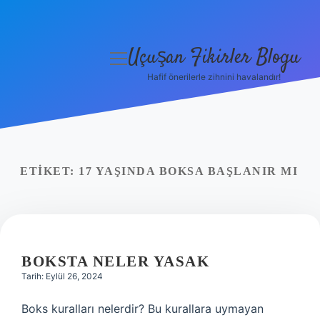
Uçuşan Fikirler Blogu
menüyü
aç
Hafif önerilerle zihnini havalandır!
Anasayfa
Gizlilik Politikası
Yasal Uyarı
ETIKET:
17 YAŞINDA BOKSA BAŞLANIR MI
Hakkımızda
BOKSTA NELER YASAK
Tarih: Eylül 26, 2024
Boks kuralları nelerdir? Bu kurallara uymayan