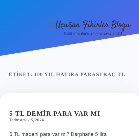
Uçuşan Fikirler Blogu
menüyü
aç
Hafif önerilerle zihnini havalandır!
Anasayfa
Gizlilik Politikası
Yasal Uyarı
ETIKET:
100 YIL HATIRA PARASI KAÇ TL
Hakkımızda
5 TL DEMIR PARA VAR MI
Tarih: Aralık 5, 2024
5 TL madeni para var mı? Darphane 5 lira