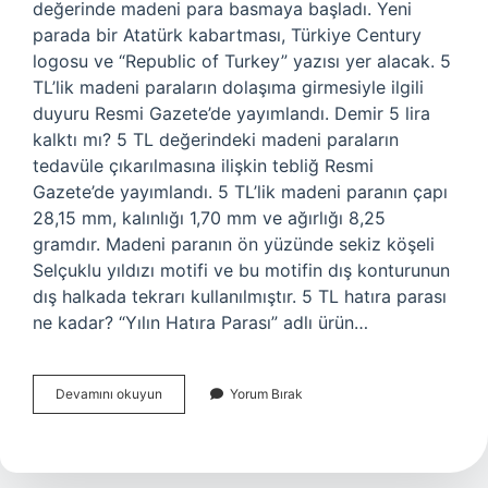
değerinde madeni para basmaya başladı. Yeni
parada bir Atatürk kabartması, Türkiye Century
logosu ve “Republic of Turkey” yazısı yer alacak. 5
TL’lik madeni paraların dolaşıma girmesiyle ilgili
duyuru Resmi Gazete’de yayımlandı. Demir 5 lira
kalktı mı? 5 TL değerindeki madeni paraların
tedavüle çıkarılmasına ilişkin tebliğ Resmi
Gazete’de yayımlandı. 5 TL’lik madeni paranın çapı
28,15 mm, kalınlığı 1,70 mm ve ağırlığı 8,25
gramdır. Madeni paranın ön yüzünde sekiz köşeli
Selçuklu yıldızı motifi ve bu motifin dış konturunun
dış halkada tekrarı kullanılmıştır. 5 TL hatıra parası
ne kadar? “Yılın Hatıra Parası” adlı ürün…
5
Devamını okuyun
Yorum Bırak
Tl
Demir
Para
Var