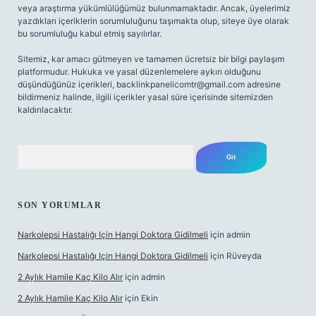
veya araştırma yükümlülüğümüz bulunmamaktadır. Ancak, üyelerimiz
yazdıkları içeriklerin sorumluluğunu taşımakta olup, siteye üye olarak
bu sorumluluğu kabul etmiş sayılırlar.
Sitemiz, kar amacı gütmeyen ve tamamen ücretsiz bir bilgi paylaşım
platformudur. Hukuka ve yasal düzenlemelere aykırı olduğunu
düşündüğünüz içerikleri,
backlinkpanelicomtr@gmail.com
adresine
bildirmeniz halinde, ilgili içerikler yasal süre içerisinde sitemizden
kaldırılacaktır.
Arama
SON YORUMLAR
Narkolepsi Hastalığı Için Hangi Doktora Gidilmeli
için
admin
Narkolepsi Hastalığı Için Hangi Doktora Gidilmeli
için
Rüveyda
2 Aylık Hamile Kaç Kilo Alır
için
admin
2 Aylık Hamile Kaç Kilo Alır
için
Ekin