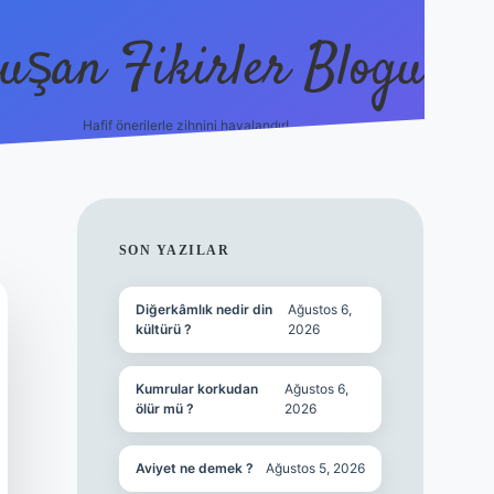
uşan Fikirler Blogu
Hafif önerilerle zihnini havalandır!
hiltonbet güncel giriş
ht
SIDEBAR
SON YAZILAR
Diğerkâmlık nedir din
Ağustos 6,
kültürü ?
2026
Kumrular korkudan
Ağustos 6,
ölür mü ?
2026
Aviyet ne demek ?
Ağustos 5, 2026