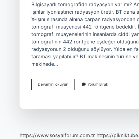
Bilgisayarlı tomografide radyasyon var mı? An
ışınlar iyonlaştırıcı radyasyon üretir. BT daha 
X-ışını sırasında alnına çarpan radyasyondan 
tomografi muayenesi 442 röntgene bedeldir. İn
tomografi muayenelerinin insanlarda ciddi yan 
tomografinin 442 röntgene eşdeğer olduğunu 
radyasyonun 2 olduğunu söylüyor. Yılda en faz
taraması yapılabilir? BT makinesinin türüne ve 
makinede…
Bilgisayarlı
Devamını okuyun
Yorum Bırak
Tomografide
Ne
Kadar
Radyasyon
Var
https://www.sosyalforum.com.tr
https://pikniktube